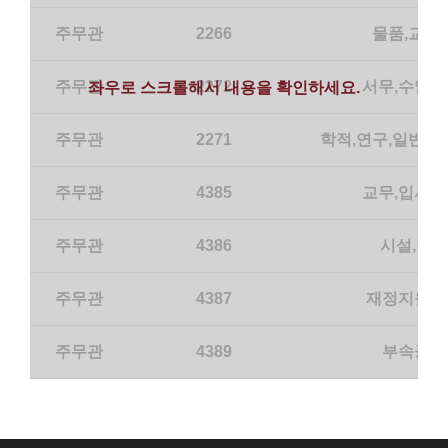
주무관
2266
물품,교연
주무관
2272
서무,수업,
좌우로 스크롤해서 내용을 확인하세요.
주무관
2271
학적,연구,일반/
주무관
4385
교무,입시,
주무관
4386
시설,장학
주무관
4387
재정지원사
주무관
4389
부속공장