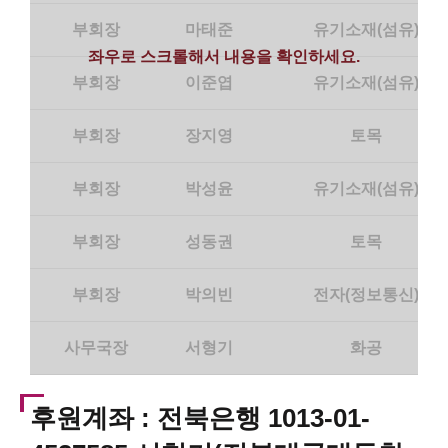
부회장
마태준
유기소재(섬유)
좌우로 스크롤해서 내용을 확인하세요.
부회장
이준엽
유기소재(섬유)
부회장
장지영
토목
부회장
박성윤
유기소재(섬유)
부회장
성동권
토목
부회장
박의빈
전자(정보통신)
사무국장
서형기
화공
후원계좌 : 전북은행 1013-01-