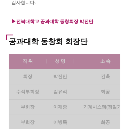
감사합니다.
▶전북대학교 공과대학 동창회장 박진만
공과대학 동창회 회장단
직 위
성 명
소 속
회장
박진만
건축
수석부회장
김유석
화공
부회장
이재종
기계시스템(정밀기계)
부회장
이병목
화공